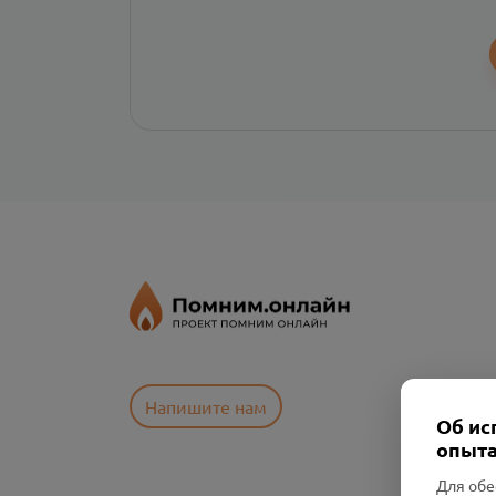
Напишите нам
Об ис
опыта
Для обе