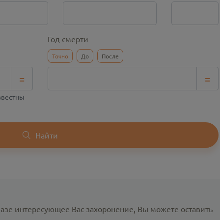
Год смерти
Точно
До
После
=
=
известны
Найти
базе интересующее Вас захоронение, Вы можете оставить