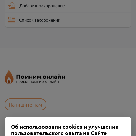
Добавить захоронение
Список захоронений
Напишите нам
Об использовании cookies и улучшении
Пользовательское соглашение
пользовательского опыта на Сайте
Политика конфиденциальности