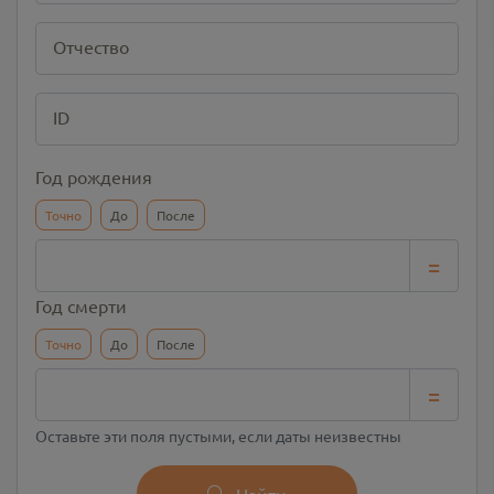
Отчество
ID
Год рождения
Точно
До
После
=
Год смерти
Точно
До
После
=
Оставьте эти поля пустыми, если даты неизвестны
Найти