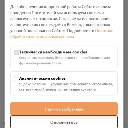
Промо-материалы
Для обеспечения корректной работы Сайта и анализа
поведения Посетителей мы используем cookies и
Настройки cookies
аналогичные технологии. Согласие на использование
аналитических cookies даётся Вами отдельно от иных
Общество с ограниченной ответственностью «Смоленский
условий пользования Сайтом. Подробнее – в
Политике
Проект Помним»
обработки персональных данных
.
ИНН: 6700029207 ОГРН: 1256700001986
Юридический адрес: 216790, Смоленская область, р-н
Технически необходимые cookies
Руднянский, г. Рудня, улица Западная, д. 26А, пом. 18
Сессия, авторизация, безопасность — необходимы для
Номер счёта: 40702810901130004287 в АО "АЛЬФА-БАНК"
функционирования Сайта
Кор. счёт: 30101810200000000593
Аналитические cookies
Яндекс.Метрика — улучшение пользовательского опыта,
статистический анализ, оптимизация контента
info@pomnim.online
Принять выбранные
?
Отклонить все