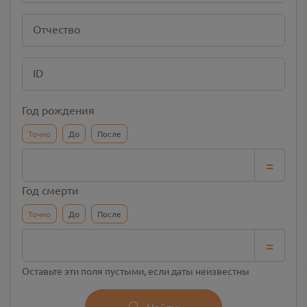
Отчество
ID
Год рождения
Точно
До
После
=
Год смерти
Точно
До
После
=
Оставьте эти поля пустыми, если даты неизвестны
Найти