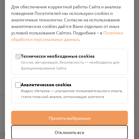
Промо-материалы
Для обеспечения корректной работы Сайта и анализа
поведения Посетителей мы используем cookies и
Настройки cookies
аналогичные технологии. Согласие на использование
аналитических cookies даётся Вами отдельно от иных
условий пользования Сайтом. Подробнее – в
Политике
Общество с ограниченной ответственностью «Смоленский
обработки персональных данных
.
Проект Помним»
ИНН: 6700029207 ОГРН: 1256700001986
Юридический адрес: 216790, Смоленская область, р-н
Технически необходимые cookies
Руднянский, г. Рудня, улица Западная, д. 26А, пом. 18
Сессия, авторизация, безопасность — необходимы для
Номер счёта: 40702810901130004287 в АО "АЛЬФА-БАНК"
функционирования Сайта
Кор. счёт: 30101810200000000593
Аналитические cookies
Яндекс.Метрика — улучшение пользовательского опыта,
статистический анализ, оптимизация контента
info@pomnim.online
Принять выбранные
?
Отклонить все