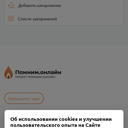
Добавить захоронение
Список захоронений
Напишите нам
Об использовании cookies и улучшении
Пользовательское соглашение
пользовательского опыта на Сайте
Политика конфиденциальности