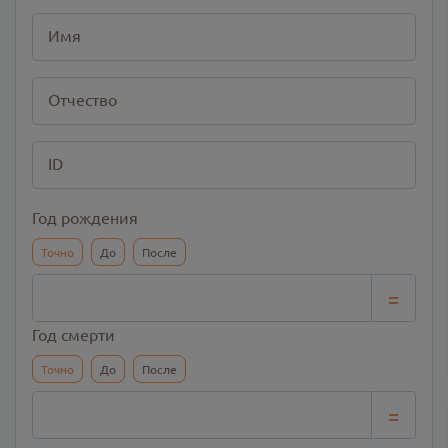
Имя
Отчество
ID
Год рождения
Точно
До
После
=
Год смерти
Точно
До
После
=