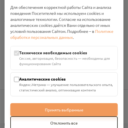
Политика конфиденциальности
Промо-материалы
Для обеспечения корректной работы Сайта и анализа
поведения Посетителей мы используем cookies и
Настройки cookies
аналогичные технологии. Согласие на использование
аналитических cookies даётся Вами отдельно от иных
условий пользования Сайтом. Подробнее – в
Политике
Общество с ограниченной ответственностью «Смоленский
обработки персональных данных
.
Проект Помним»
ИНН: 6700029207 ОГРН: 1256700001986
Юридический адрес: 216790, Смоленская область, р-н
Технически необходимые cookies
Руднянский, г. Рудня, улица Западная, д. 26А, пом. 18
Сессия, авторизация, безопасность — необходимы для
Номер счёта: 40702810901130004287 в АО "АЛЬФА-БАНК"
функционирования Сайта
Кор. счёт: 30101810200000000593
Аналитические cookies
Яндекс.Метрика — улучшение пользовательского опыта,
статистический анализ, оптимизация контента
info@pomnim.online
Принять выбранные
?
Отклонить все