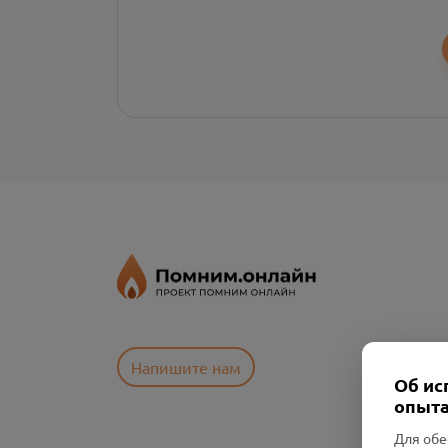
Напишите нам
Об ис
опыта
Для обе