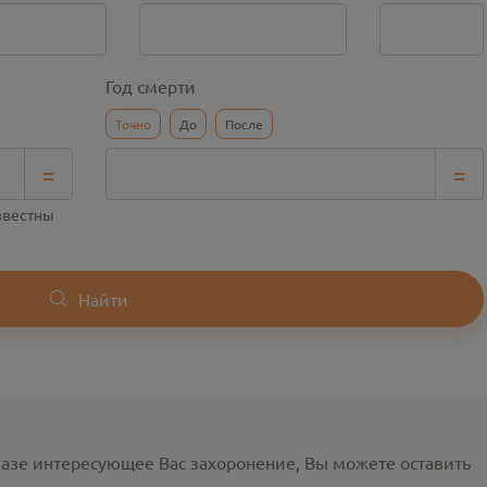
Год смерти
Точно
До
После
=
=
известны
Найти
базе интересующее Вас захоронение, Вы можете оставить