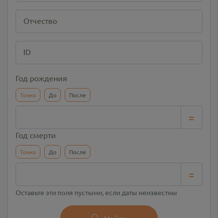
Отчество
ID
Год рождения
Точно
До
После
=
Год смерти
Точно
До
После
=
Оставьте эти поля пустыми, если даты неизвестны
Найти