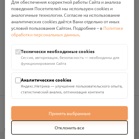
Для обеспечения корректной работы Сайта и анализа
Промо-материалы
поведения Посетителей мы используем cookies и
аналогичные технологии. Согласие на использование
Настройки cookies
аналитических cookies даётся Вами отдельно от иных
условий пользования Сайтом. Подробнее – в
Политике
Общество с ограниченной ответственностью «Смоленский
обработки персональных данных
.
Проект Помним»
ИНН: 6700029207 ОГРН: 1256700001986
Технически необходимые cookies
Юридический адрес: 216790, Смоленская область, р-н
Сессия, авторизация, безопасность — необходимы для
Руднянский, г. Рудня, улица Западная, д. 26А, пом. 18
функционирования Сайта
Номер счёта: 40702810901130004287 в АО "АЛЬФА-БАНК"
Кор. счёт: 30101810200000000593
Аналитические cookies
Яндекс.Метрика — улучшение пользовательского опыта,
статистический анализ, оптимизация контента
Принять выбранные
info@pomnim.online
?
Отклонить все