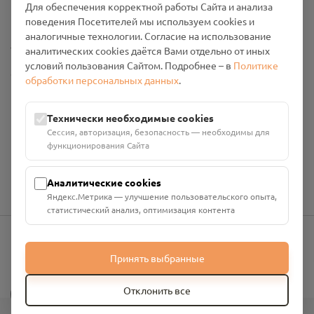
Для обеспечения корректной работы Сайта и анализа
Промо-материалы
поведения Посетителей мы используем cookies и
аналогичные технологии. Согласие на использование
Настройки cookies
аналитических cookies даётся Вами отдельно от иных
условий пользования Сайтом. Подробнее – в
Политике
Общество с ограниченной ответственностью «Смоленский
обработки персональных данных
.
Проект Помним»
ИНН: 6700029207 ОГРН: 1256700001986
Технически необходимые cookies
Юридический адрес: 216790, Смоленская область, р-н
Сессия, авторизация, безопасность — необходимы для
Руднянский, г. Рудня, улица Западная, д. 26А, пом. 18
функционирования Сайта
Номер счёта: 40702810901130004287 в АО "АЛЬФА-БАНК"
Кор. счёт: 30101810200000000593
Аналитические cookies
Яндекс.Метрика — улучшение пользовательского опыта,
статистический анализ, оптимизация контента
info@pomnim.online
Принять выбранные
?
Отклонить все