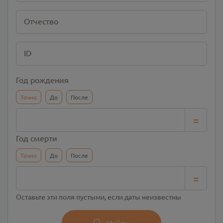
Отчество
ID
Год рождения
Точно
До
После
=
Год смерти
Точно
До
После
=
Оставьте эти поля пустыми, если даты неизвестны
Найти