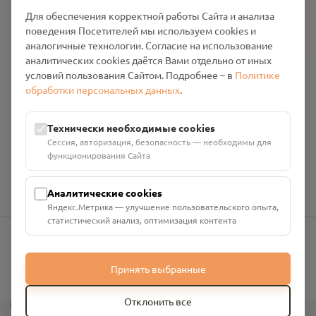
Промо-материалы
Для обеспечения корректной работы Сайта и анализа
поведения Посетителей мы используем cookies и
Настройки cookies
аналогичные технологии. Согласие на использование
аналитических cookies даётся Вами отдельно от иных
Общество с ограниченной ответственностью «Смоленский
условий пользования Сайтом. Подробнее – в
Политике
Проект Помним»
обработки персональных данных
.
ИНН: 6700029207 ОГРН: 1256700001986
Юридический адрес: 216790, Смоленская область, р-н
Технически необходимые cookies
Руднянский, г. Рудня, улица Западная, д. 26А, пом. 18
Сессия, авторизация, безопасность — необходимы для
Номер счёта: 40702810901130004287 в АО "АЛЬФА-БАНК"
функционирования Сайта
Кор. счёт: 30101810200000000593
Аналитические cookies
Яндекс.Метрика — улучшение пользовательского опыта,
статистический анализ, оптимизация контента
info@pomnim.online
Принять выбранные
?
Отклонить все