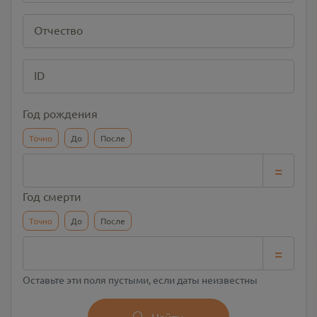
Отчество
ID
Год рождения
Точно
До
После
=
Год смерти
Точно
До
После
=
Оставьте эти поля пустыми, если даты неизвестны
Найти