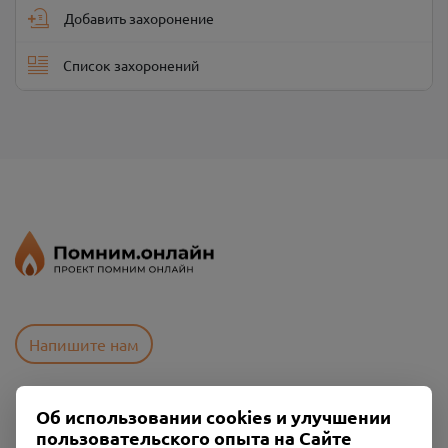
Добавить захоронение
Список захоронений
Напишите нам
Об использовании cookies и улучшении
Пользовательское соглашение
пользовательского опыта на Сайте
Политика конфиденциальности