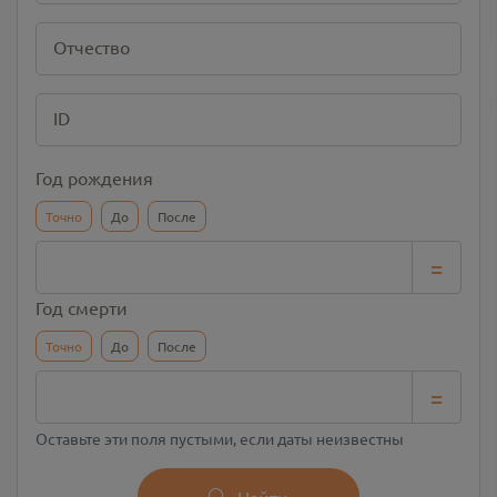
Отчество
ID
Год рождения
Точно
До
После
=
Год смерти
Точно
До
После
=
Оставьте эти поля пустыми, если даты неизвестны
Найти