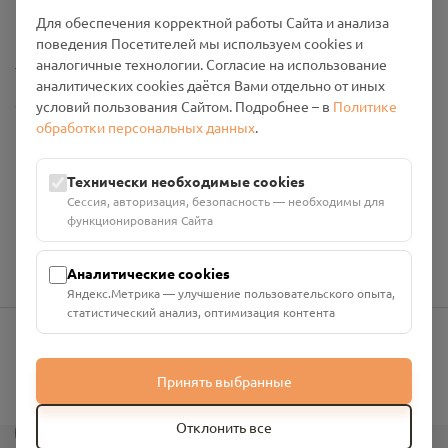
Промо-материалы
Для обеспечения корректной работы Сайта и анализа
поведения Посетителей мы используем cookies и
Настройки cookies
аналогичные технологии. Согласие на использование
аналитических cookies даётся Вами отдельно от иных
Общество с ограниченной ответственностью «Смоленский
условий пользования Сайтом. Подробнее – в
Политике
Проект Помним»
обработки персональных данных
.
ИНН: 6700029207 ОГРН: 1256700001986
Юридический адрес: 216790, Смоленская область, р-н
Технически необходимые cookies
Руднянский, г. Рудня, улица Западная, д. 26А, пом. 18
Сессия, авторизация, безопасность — необходимы для
Номер счёта: 40702810901130004287 в АО "АЛЬФА-БАНК"
функционирования Сайта
Кор. счёт: 30101810200000000593
Аналитические cookies
Яндекс.Метрика — улучшение пользовательского опыта,
статистический анализ, оптимизация контента
info@pomnim.online
Принять выбранные
?
Отклонить все