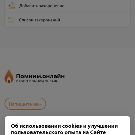
Добавить захоронение
Список захоронений
Напишите нам
Об использовании cookies и улучшении
Пользовательское соглашение
пользовательского опыта на Сайте
Политика конфиденциальности