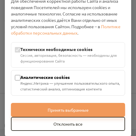
Для обеспечения корректной работы Сайта и анализа
Промо-материалы
поведения Посетителей мы используем cookies и
аналогичные технологии. Согласие на использование
Настройки cookies
аналитических cookies даётся Вами отдельно от иных
условий пользования Сайтом. Подробнее – в
Политике
Общество с ограниченной ответственностью «Смоленский
обработки персональных данных
.
Проект Помним»
ИНН: 6700029207 ОГРН: 1256700001986
Технически необходимые cookies
Юридический адрес: 216790, Смоленская область, р-н
Сессия, авторизация, безопасность — необходимы для
Руднянский, г. Рудня, улица Западная, д. 26А, пом. 18
функционирования Сайта
Номер счёта: 40702810901130004287 в АО "АЛЬФА-БАНК"
Кор. счёт: 30101810200000000593
Аналитические cookies
Яндекс.Метрика — улучшение пользовательского опыта,
статистический анализ, оптимизация контента
Принять выбранные
info@pomnim.online
?
Отклонить все