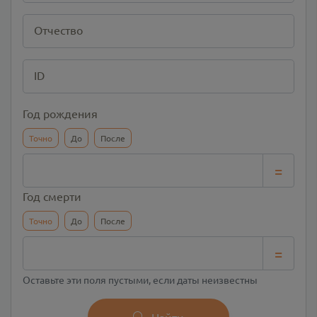
Отчество
ID
Год рождения
Точно
До
После
=
Год смерти
Точно
До
После
=
Оставьте эти поля пустыми, если даты неизвестны
Найти