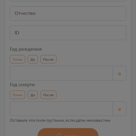
Отчество
ID
Год рождения
Точно
До
После
=
Год смерти
Точно
До
После
=
Оставьте эти поля пустыми, если даты неизвестны
Найти