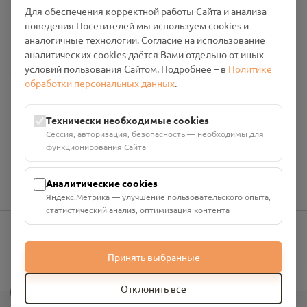
Промо-материалы
Для обеспечения корректной работы Сайта и анализа
поведения Посетителей мы используем cookies и
аналогичные технологии. Согласие на использование
Настройки cookies
аналитических cookies даётся Вами отдельно от иных
условий пользования Сайтом. Подробнее – в
Политике
Общество с ограниченной ответственностью «Смоленский
обработки персональных данных
.
Проект Помним»
ИНН: 6700029207 ОГРН: 1256700001986
Юридический адрес: 216790, Смоленская область, р-н
Технически необходимые cookies
Руднянский, г. Рудня, улица Западная, д. 26А, пом. 18
Сессия, авторизация, безопасность — необходимы для
Номер счёта: 40702810901130004287 в АО "АЛЬФА-БАНК"
функционирования Сайта
Кор. счёт: 30101810200000000593
Аналитические cookies
Яндекс.Метрика — улучшение пользовательского опыта,
статистический анализ, оптимизация контента
info@pomnim.online
Принять выбранные
?
Отклонить все