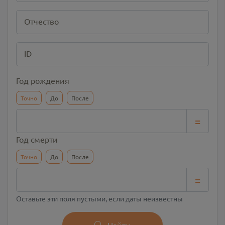
Отчество
ID
Год рождения
Точно
До
После
=
Год смерти
Точно
До
После
=
Оставьте эти поля пустыми, если даты неизвестны
Найти