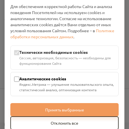
Промо-материалы
Для обеспечения корректной работы Сайта и анализа
поведения Посетителей мы используем cookies и
Настройки cookies
аналогичные технологии. Согласие на использование
аналитических cookies даётся Вами отдельно от иных
Общество с ограниченной ответственностью «Смоленский
условий пользования Сайтом. Подробнее – в
Политике
Проект Помним»
обработки персональных данных
.
ИНН: 6700029207 ОГРН: 1256700001986
Юридический адрес: 216790, Смоленская область, р-н
Технически необходимые cookies
Руднянский, г. Рудня, улица Западная, д. 26А, пом. 18
Сессия, авторизация, безопасность — необходимы для
Номер счёта: 40702810901130004287 в АО "АЛЬФА-БАНК"
функционирования Сайта
Кор. счёт: 30101810200000000593
Аналитические cookies
Яндекс.Метрика — улучшение пользовательского опыта,
статистический анализ, оптимизация контента
info@pomnim.online
Принять выбранные
?
Отклонить все