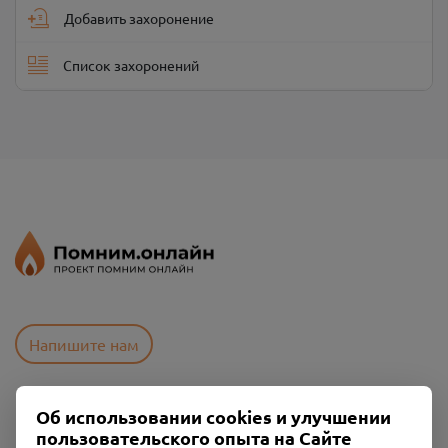
Добавить захоронение
Список захоронений
Напишите нам
Об использовании cookies и улучшении
Пользовательское соглашение
пользовательского опыта на Сайте
Политика конфиденциальности