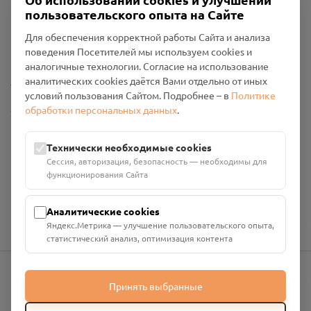
пользовательского опыта на Сайте
Пользовательское соглашение
Политика конфиденциальности
Для обеспечения корректной работы Сайта и анализа
Промо-материалы
поведения Посетителей мы используем cookies и
аналогичные технологии. Согласие на использование
Настройки cookies
аналитических cookies даётся Вами отдельно от иных
условий пользования Сайтом. Подробнее – в
Политике
обработки персональных данных
.
Общество с ограниченной ответственностью «Смоленский
Проект Помним»
ИНН: 6700029207 ОГРН: 1256700001986
Технически необходимые cookies
Юридический адрес: 216790, Смоленская область, р-н
Сессия, авторизация, безопасность — необходимы для
Руднянский, г. Рудня, улица Западная, д. 26А, пом. 18
функционирования Сайта
Номер счёта: 40702810901130004287 в АО "АЛЬФА-БАНК"
Кор. счёт: 30101810200000000593
Аналитические cookies
Яндекс.Метрика — улучшение пользовательского опыта,
статистический анализ, оптимизация контента
Принять выбранные
info@pomnim.online