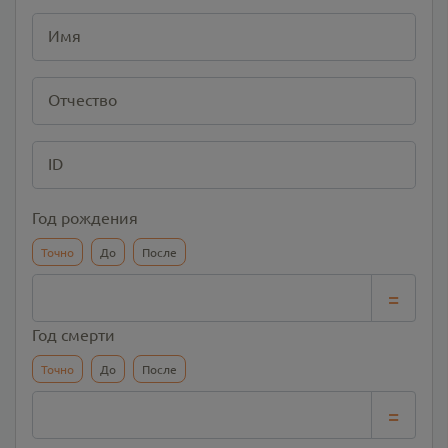
Имя
Отчество
ID
Год рождения
Точно
До
После
=
Год смерти
Точно
До
После
=