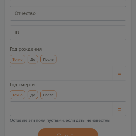
Отчество
ID
Год рождения
Точно
До
После
=
Год смерти
Точно
До
После
=
Оставьте эти поля пустыми, если даты неизвестны
Найти