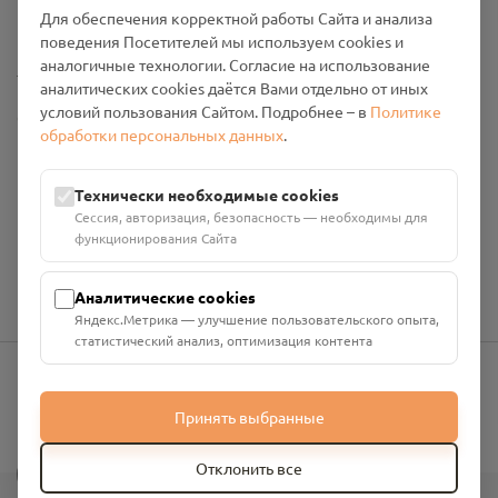
Промо-материалы
Для обеспечения корректной работы Сайта и анализа
поведения Посетителей мы используем cookies и
аналогичные технологии. Согласие на использование
Настройки cookies
аналитических cookies даётся Вами отдельно от иных
условий пользования Сайтом. Подробнее – в
Политике
Общество с ограниченной ответственностью «Смоленский
обработки персональных данных
.
Проект Помним»
ИНН: 6700029207 ОГРН: 1256700001986
Юридический адрес: 216790, Смоленская область, р-н
Технически необходимые cookies
Руднянский, г. Рудня, улица Западная, д. 26А, пом. 18
Сессия, авторизация, безопасность — необходимы для
Номер счёта: 40702810901130004287 в АО "АЛЬФА-БАНК"
функционирования Сайта
Кор. счёт: 30101810200000000593
Аналитические cookies
Яндекс.Метрика — улучшение пользовательского опыта,
статистический анализ, оптимизация контента
info@pomnim.online
Принять выбранные
?
Отклонить все