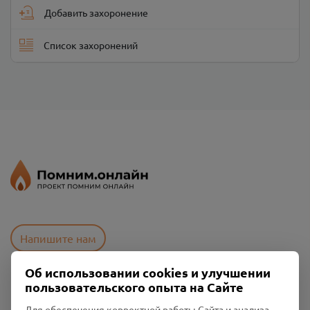
Добавить захоронение
Список захоронений
Напишите нам
Об использовании cookies и улучшении
пользовательского опыта на Сайте
Пользовательское соглашение
Политика конфиденциальности
Для обеспечения корректной работы Сайта и анализа