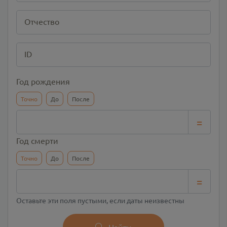
Отчество
ID
Год рождения
Точно
До
После
=
Год смерти
Точно
До
После
=
Оставьте эти поля пустыми, если даты неизвестны
Найти