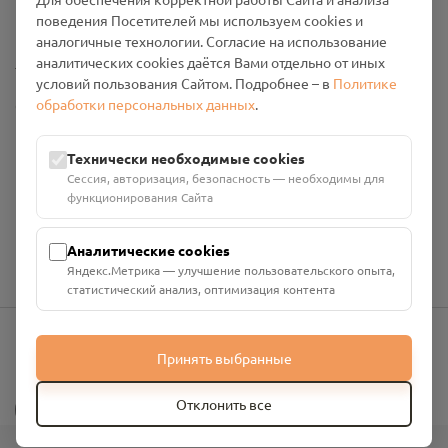
Промо-материалы
поведения Посетителей мы используем cookies и
аналогичные технологии. Согласие на использование
Настройки cookies
аналитических cookies даётся Вами отдельно от иных
условий пользования Сайтом. Подробнее – в
Политике
обработки персональных данных
.
Общество с ограниченной ответственностью «Смоленский
Проект Помним»
ИНН: 6700029207 ОГРН: 1256700001986
Технически необходимые cookies
Юридический адрес: 216790, Смоленская область, р-н
Сессия, авторизация, безопасность — необходимы для
Руднянский, г. Рудня, улица Западная, д. 26А, пом. 18
функционирования Сайта
Номер счёта: 40702810901130004287 в АО "АЛЬФА-БАНК"
Кор. счёт: 30101810200000000593
Аналитические cookies
Яндекс.Метрика — улучшение пользовательского опыта,
статистический анализ, оптимизация контента
Принять выбранные
info@pomnim.online
?
Отклонить все