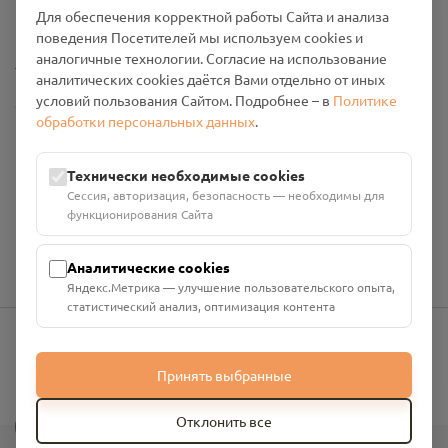
Промо-материалы
Для обеспечения корректной работы Сайта и анализа
поведения Посетителей мы используем cookies и
аналогичные технологии. Согласие на использование
Настройки cookies
аналитических cookies даётся Вами отдельно от иных
условий пользования Сайтом. Подробнее – в
Политике
Общество с ограниченной ответственностью «Смоленский
обработки персональных данных
.
Проект Помним»
ИНН: 6700029207 ОГРН: 1256700001986
Юридический адрес: 216790, Смоленская область, р-н
Технически необходимые cookies
Руднянский, г. Рудня, улица Западная, д. 26А, пом. 18
Сессия, авторизация, безопасность — необходимы для
Номер счёта: 40702810901130004287 в АО "АЛЬФА-БАНК"
функционирования Сайта
Кор. счёт: 30101810200000000593
Аналитические cookies
Яндекс.Метрика — улучшение пользовательского опыта,
статистический анализ, оптимизация контента
info@pomnim.online
Принять выбранные
?
Отклонить все