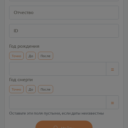
Отчество
ID
Год рождения
Точно
До
После
=
Год смерти
Точно
До
После
=
Оставьте эти поля пустыми, если даты неизвестны
Найти