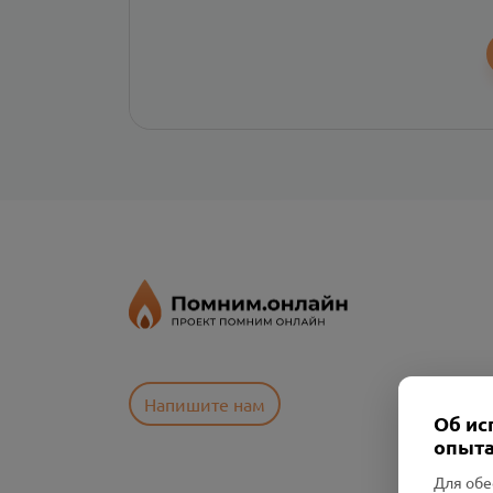
Напишите нам
Об ис
опыта
Для обе