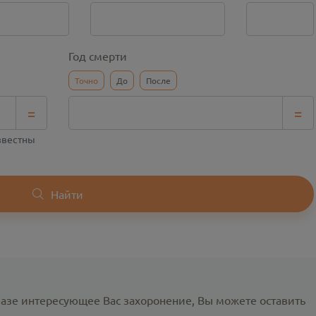
Год смерти
Точно
До
После
=
=
известны
Найти
базе интересующее Вас захоронение, Вы можете оставить