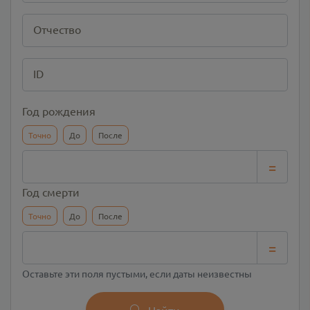
Отчество
ID
Год рождения
Точно
До
После
=
Год смерти
Точно
До
После
=
Оставьте эти поля пустыми, если даты неизвестны
Найти