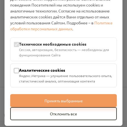
Промо-материалы
поведения Посетителей мы используем cookies и
аналогичные технологии. Согласие на использование
аналитических cookies даётся Вами отдельно от иных
Настройки cookies
условий пользования Сайтом. Подробнее – в
Политике
обработки персональных данных
.
Общество с ограниченной ответственностью «Смоленский
Проект Помним»
ИНН: 6700029207 ОГРН: 1256700001986
Технически необходимые cookies
Юридический адрес: 216790, Смоленская область, р-н
Сессия, авторизация, безопасность — необходимы для
Руднянский, г. Рудня, улица Западная, д. 26А, пом. 18
функционирования Сайта
Номер счёта: 40702810901130004287 в АО "АЛЬФА-БАНК"
Кор. счёт: 30101810200000000593
Аналитические cookies
Яндекс.Метрика — улучшение пользовательского опыта,
статистический анализ, оптимизация контента
Принять выбранные
info@pomnim.online
?
Отклонить все