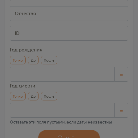
Отчество
ID
Год рождения
Точно
До
После
=
Год смерти
Точно
До
После
=
Оставьте эти поля пустыми, если даты неизвестны
Найти