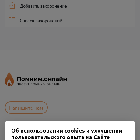
Добавить захоронение
Список захоронений
Напишите нам
Об использовании cookies и улучшении
Пользовательское соглашение
пользовательского опыта на Сайте
Политика конфиденциальности