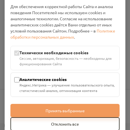
Промо-материалы
Для обеспечения корректной работы Сайта и анализа
поведения Посетителей мы используем cookies и
Настройки cookies
аналогичные технологии. Согласие на использование
аналитических cookies даётся Вами отдельно от иных
Общество с ограниченной ответственностью «Смоленский
условий пользования Сайтом. Подробнее – в
Политике
Проект Помним»
обработки персональных данных
.
ИНН: 6700029207 ОГРН: 1256700001986
Юридический адрес: 216790, Смоленская область, р-н
Технически необходимые cookies
Руднянский, г. Рудня, улица Западная, д. 26А, пом. 18
Сессия, авторизация, безопасность — необходимы для
Номер счёта: 40702810901130004287 в АО "АЛЬФА-БАНК"
функционирования Сайта
Кор. счёт: 30101810200000000593
Аналитические cookies
Яндекс.Метрика — улучшение пользовательского опыта,
статистический анализ, оптимизация контента
info@pomnim.online
Принять выбранные
?
Отклонить все