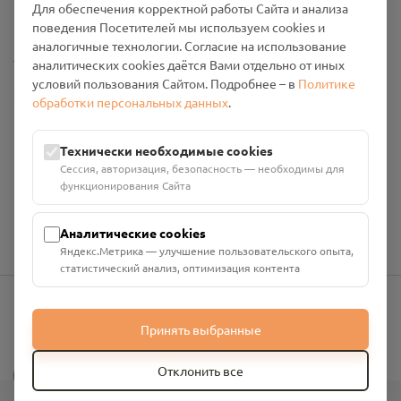
Для обеспечения корректной работы Сайта и анализа
Промо-материалы
поведения Посетителей мы используем cookies и
аналогичные технологии. Согласие на использование
Настройки cookies
аналитических cookies даётся Вами отдельно от иных
условий пользования Сайтом. Подробнее – в
Политике
Общество с ограниченной ответственностью «Смоленский
обработки персональных данных
.
Проект Помним»
ИНН: 6700029207 ОГРН: 1256700001986
Технически необходимые cookies
Юридический адрес: 216790, Смоленская область, р-н
Сессия, авторизация, безопасность — необходимы для
Руднянский, г. Рудня, улица Западная, д. 26А, пом. 18
функционирования Сайта
Номер счёта: 40702810901130004287 в АО "АЛЬФА-БАНК"
Кор. счёт: 30101810200000000593
Аналитические cookies
Яндекс.Метрика — улучшение пользовательского опыта,
статистический анализ, оптимизация контента
info@pomnim.online
Принять выбранные
?
Отклонить все