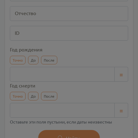
Отчество
ID
Год рождения
Точно
До
После
=
Год смерти
Точно
До
После
=
Оставьте эти поля пустыми, если даты неизвестны
Найти