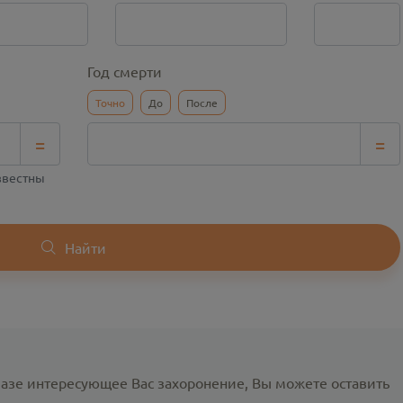
Год смерти
Точно
До
После
=
=
известны
Найти
базе интересующее Вас захоронение, Вы можете оставить