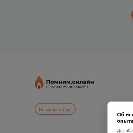
Напишите нам
Об ис
опыта
Для обе