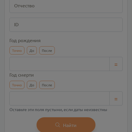
Отчество
ID
Год рождения
Точно
До
После
=
Год смерти
Точно
До
После
=
Оставьте эти поля пустыми, если даты неизвестны
Найти