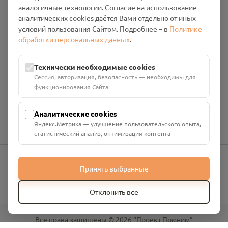
аналогичные технологии. Согласие на использование
аналитических cookies даётся Вами отдельно от иных
Настройки cookies
условий пользования Сайтом. Подробнее – в
Политике
обработки персональных данных
.
Общество с ограниченной ответственностью «Смоленский
Проект Помним»
ИНН: 6700029207 ОГРН: 1256700001986
Технически необходимые cookies
Юридический адрес: 216790, Смоленская область, р-н
Сессия, авторизация, безопасность — необходимы для
Руднянский, г. Рудня, улица Западная, д. 26А, пом. 18
функционирования Сайта
Номер счёта: 40702810901130004287 в АО "АЛЬФА-БАНК"
Кор. счёт: 30101810200000000593
Аналитические cookies
Яндекс.Метрика — улучшение пользовательского опыта,
статистический анализ, оптимизация контента
Принять выбранные
info@pomnim.online
?
Отклонить все
Все права защищены ©
2026
“Проект Помним”