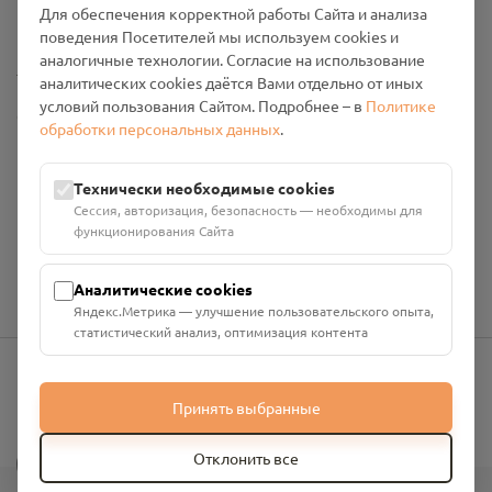
Для обеспечения корректной работы Сайта и анализа
Промо-материалы
поведения Посетителей мы используем cookies и
аналогичные технологии. Согласие на использование
Настройки cookies
аналитических cookies даётся Вами отдельно от иных
условий пользования Сайтом. Подробнее – в
Политике
Общество с ограниченной ответственностью «Смоленский
обработки персональных данных
.
Проект Помним»
ИНН: 6700029207 ОГРН: 1256700001986
Юридический адрес: 216790, Смоленская область, р-н
Технически необходимые cookies
Руднянский, г. Рудня, улица Западная, д. 26А, пом. 18
Сессия, авторизация, безопасность — необходимы для
Номер счёта: 40702810901130004287 в АО "АЛЬФА-БАНК"
функционирования Сайта
Кор. счёт: 30101810200000000593
Аналитические cookies
Яндекс.Метрика — улучшение пользовательского опыта,
статистический анализ, оптимизация контента
info@pomnim.online
Принять выбранные
?
Отклонить все