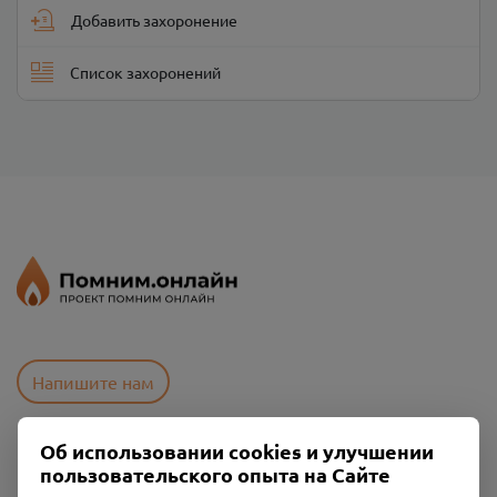
Добавить захоронение
Список захоронений
Напишите нам
Об использовании cookies и улучшении
Пользовательское соглашение
пользовательского опыта на Сайте
Политика конфиденциальности