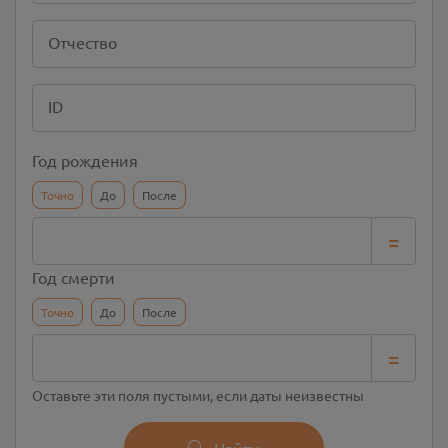
Отчество
ID
Год рождения
Точно
До
После
=
Год смерти
Точно
До
После
=
Оставьте эти поля пустыми, если даты неизвестны
Найти