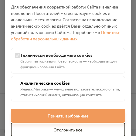
Промо-материалы
Для обеспечения корректной работы Сайта и анализа
поведения Посетителей мы используем cookies и
Настройки cookies
аналогичные технологии. Согласие на использование
аналитических cookies даётся Вами отдельно от иных
Общество с ограниченной ответственностью «Смоленский
условий пользования Сайтом. Подробнее – в
Политике
Проект Помним»
обработки персональных данных
.
ИНН: 6700029207 ОГРН: 1256700001986
Юридический адрес: 216790, Смоленская область, р-н
Технически необходимые cookies
Руднянский, г. Рудня, улица Западная, д. 26А, пом. 18
Сессия, авторизация, безопасность — необходимы для
Номер счёта: 40702810901130004287 в АО "АЛЬФА-БАНК"
функционирования Сайта
Кор. счёт: 30101810200000000593
Аналитические cookies
Яндекс.Метрика — улучшение пользовательского опыта,
статистический анализ, оптимизация контента
info@pomnim.online
Принять выбранные
?
Отклонить все