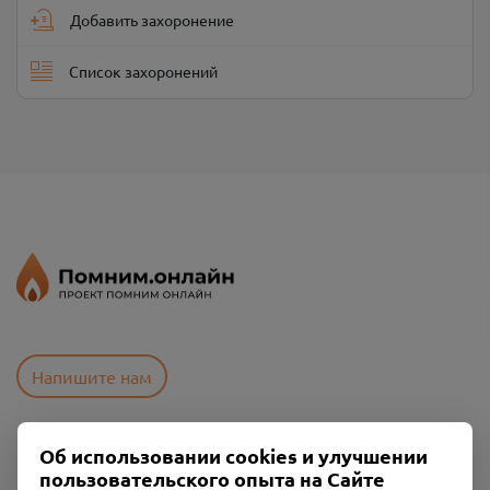
Добавить захоронение
Список захоронений
Напишите нам
Об использовании cookies и улучшении
Пользовательское соглашение
пользовательского опыта на Сайте
Политика конфиденциальности