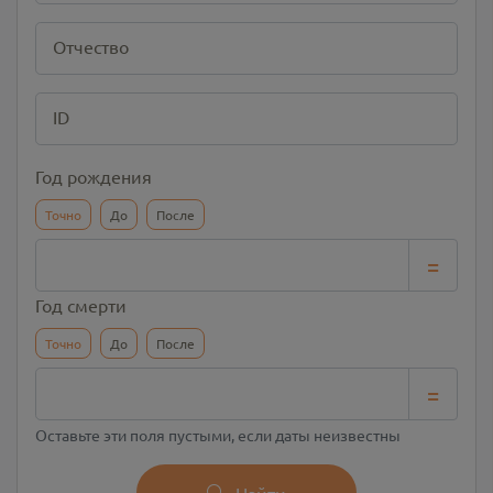
Отчество
ID
Год рождения
Точно
До
После
=
Год смерти
Точно
До
После
=
Оставьте эти поля пустыми, если даты неизвестны
Найти