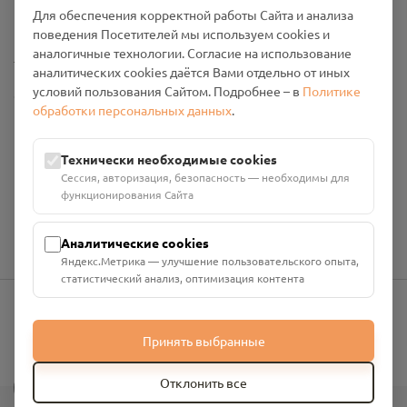
Промо-материалы
Для обеспечения корректной работы Сайта и анализа
поведения Посетителей мы используем cookies и
аналогичные технологии. Согласие на использование
Настройки cookies
аналитических cookies даётся Вами отдельно от иных
условий пользования Сайтом. Подробнее – в
Политике
Общество с ограниченной ответственностью «Смоленский
обработки персональных данных
.
Проект Помним»
ИНН: 6700029207 ОГРН: 1256700001986
Юридический адрес: 216790, Смоленская область, р-н
Технически необходимые cookies
Руднянский, г. Рудня, улица Западная, д. 26А, пом. 18
Сессия, авторизация, безопасность — необходимы для
Номер счёта: 40702810901130004287 в АО "АЛЬФА-БАНК"
функционирования Сайта
Кор. счёт: 30101810200000000593
Аналитические cookies
Яндекс.Метрика — улучшение пользовательского опыта,
статистический анализ, оптимизация контента
info@pomnim.online
Принять выбранные
?
Отклонить все