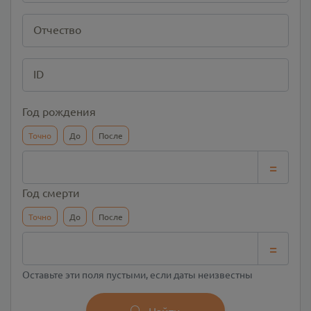
Отчество
ID
Год рождения
Точно
До
После
=
Год смерти
Точно
До
После
=
Оставьте эти поля пустыми, если даты неизвестны
Найти