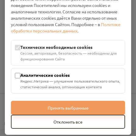
Промо-материалы
поведения Посетителей мы используем cookies и
аналогичные технологии. Согласие на использование
аналитических cookies даётся Вами отдельно от иных
Настройки cookies
условий пользования Сайтом. Подробнее – в
Политике
обработки персональных данных
.
Общество с ограниченной ответственностью «Смоленский
Проект Помним»
ИНН: 6700029207 ОГРН: 1256700001986
Технически необходимые cookies
Юридический адрес: 216790, Смоленская область, р-н
Сессия, авторизация, безопасность — необходимы для
Руднянский, г. Рудня, улица Западная, д. 26А, пом. 18
функционирования Сайта
Номер счёта: 40702810901130004287 в АО "АЛЬФА-БАНК"
Кор. счёт: 30101810200000000593
Аналитические cookies
Яндекс.Метрика — улучшение пользовательского опыта,
статистический анализ, оптимизация контента
Принять выбранные
info@pomnim.online
?
Отклонить все