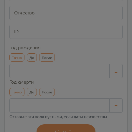
Отчество
ID
Год рождения
Точно
До
После
=
Год смерти
Точно
До
После
=
Оставьте эти поля пустыми, если даты неизвестны
Найти