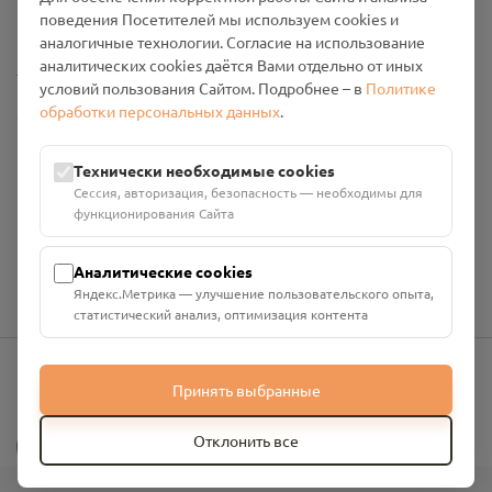
Промо-материалы
поведения Посетителей мы используем cookies и
аналогичные технологии. Согласие на использование
аналитических cookies даётся Вами отдельно от иных
Настройки cookies
условий пользования Сайтом. Подробнее – в
Политике
обработки персональных данных
.
Общество с ограниченной ответственностью «Смоленский
Проект Помним»
ИНН: 6700029207 ОГРН: 1256700001986
Технически необходимые cookies
Юридический адрес: 216790, Смоленская область, р-н
Сессия, авторизация, безопасность — необходимы для
Руднянский, г. Рудня, улица Западная, д. 26А, пом. 18
функционирования Сайта
Номер счёта: 40702810901130004287 в АО "АЛЬФА-БАНК"
Кор. счёт: 30101810200000000593
Аналитические cookies
Яндекс.Метрика — улучшение пользовательского опыта,
статистический анализ, оптимизация контента
Принять выбранные
info@pomnim.online
?
Отклонить все