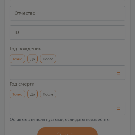
Отчество
ID
Год рождения
Точно
До
После
=
Год смерти
Точно
До
После
=
Оставьте эти поля пустыми, если даты неизвестны
Найти