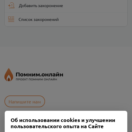
Добавить захоронение
Список захоронений
Напишите нам
Об использовании cookies и улучшении
Пользовательское соглашение
пользовательского опыта на Сайте
Политика конфиденциальности