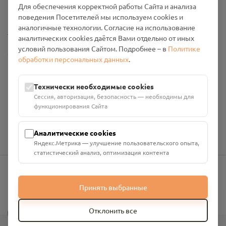
Для обеспечения корректной работы Сайта и анализа
Промо-материалы
поведения Посетителей мы используем cookies и
аналогичные технологии. Согласие на использование
Настройки cookies
аналитических cookies даётся Вами отдельно от иных
условий пользования Сайтом. Подробнее – в
Политике
Общество с ограниченной ответственностью «Смоленский
обработки персональных данных
.
Проект Помним»
ИНН: 6700029207 ОГРН: 1256700001986
Юридический адрес: 216790, Смоленская область, р-н
Технически необходимые cookies
Руднянский, г. Рудня, улица Западная, д. 26А, пом. 18
Сессия, авторизация, безопасность — необходимы для
Номер счёта: 40702810901130004287 в АО "АЛЬФА-БАНК"
функционирования Сайта
Кор. счёт: 30101810200000000593
Аналитические cookies
Яндекс.Метрика — улучшение пользовательского опыта,
статистический анализ, оптимизация контента
info@pomnim.online
Принять выбранные
?
Отклонить все