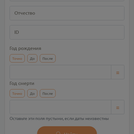
Отчество
ID
Год рождения
Точно
До
После
=
Год смерти
Точно
До
После
=
Оставьте эти поля пустыми, если даты неизвестны
Найти