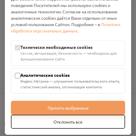
Промо-материалы
поведения Посетителей мы используем cookies и
аналогичные технологии. Согласие на использование
аналитических cookies даётся Вами отдельно от иных
Настройки cookies
условий пользования Сайтом. Подробнее – в
Политике
обработки персональных данных
.
Общество с ограниченной ответственностью «Смоленский
Проект Помним»
ИНН: 6700029207 ОГРН: 1256700001986
Технически необходимые cookies
Юридический адрес: 216790, Смоленская область, р-н
Сессия, авторизация, безопасность — необходимы для
Руднянский, г. Рудня, улица Западная, д. 26А, пом. 18
функционирования Сайта
Номер счёта: 40702810901130004287 в АО "АЛЬФА-БАНК"
Кор. счёт: 30101810200000000593
Аналитические cookies
Яндекс.Метрика — улучшение пользовательского опыта,
статистический анализ, оптимизация контента
Принять выбранные
info@pomnim.online
?
Отклонить все