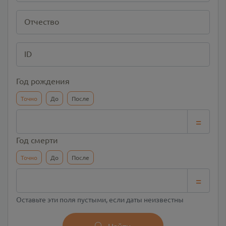
Отчество
ID
Год рождения
Точно
До
После
=
Год смерти
Точно
До
После
=
Оставьте эти поля пустыми, если даты неизвестны
Найти