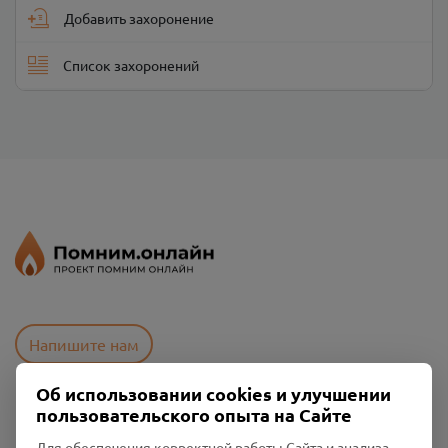
Добавить захоронение
Список захоронений
Напишите нам
Об использовании cookies и улучшении
пользовательского опыта на Сайте
Пользовательское соглашение
Политика конфиденциальности
Для обеспечения корректной работы Сайта и анализа