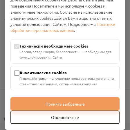
Промо-материалы
поведения Посетителей мы используем cookies и
аналогичные технологии. Согласие на использование
Настройки cookies
аналитических cookies даётся Вами отдельно от иных
условий пользования Сайтом. Подробнее – в
Политике
обработки персональных данных
.
Общество с ограниченной ответственностью «Смоленский
Проект Помним»
ИНН: 6700029207 ОГРН: 1256700001986
Технически необходимые cookies
Юридический адрес: 216790, Смоленская область, р-н
Сессия, авторизация, безопасность — необходимы для
Руднянский, г. Рудня, улица Западная, д. 26А, пом. 18
функционирования Сайта
Номер счёта: 40702810901130004287 в АО "АЛЬФА-БАНК"
Кор. счёт: 30101810200000000593
Аналитические cookies
Яндекс.Метрика — улучшение пользовательского опыта,
статистический анализ, оптимизация контента
Принять выбранные
info@pomnim.online
?
Отклонить все