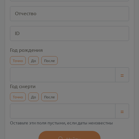
Отчество
ID
Год рождения
Точно
До
После
=
Год смерти
Точно
До
После
=
Оставьте эти поля пустыми, если даты неизвестны
Найти