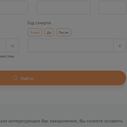
Год смерти
Точно
До
После
=
=
известны
Найти
базе интересующее Вас захоронение, Вы можете оставить