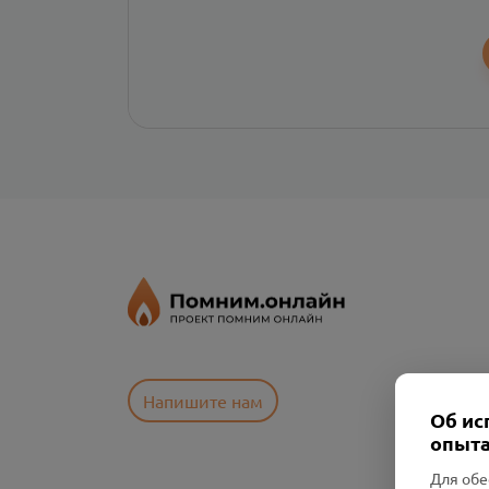
Напишите нам
Об ис
опыта
Для обе