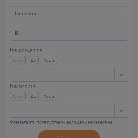
Отчество
ID
Год рождения
Точно
До
После
=
Год смерти
Точно
До
После
=
Оставьте эти поля пустыми, если даты неизвестны
Найти