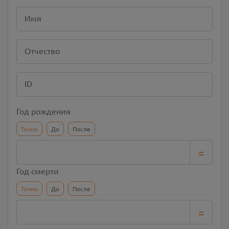
Имя
Отчество
ID
Год рождения
Точно
До
После
=
Год смерти
Точно
До
После
=