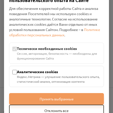
пользовательского опыта на Сайте
Пользовательское соглашение
Для обеспечения корректной работы Сайта и анализа
Политика конфиденциальности
поведения Посетителей мы используем cookies и
Промо-материалы
аналогичные технологии. Согласие на использование
аналитических cookies даётся Вами отдельно от иных
Настройки cookies
условий пользования Сайтом. Подробнее – в
Политике
обработки персональных данных
.
Общество с ограниченной ответственностью «Смоленский
Проект Помним»
ИНН: 6700029207 ОГРН: 1256700001986
Технически необходимые cookies
Юридический адрес: 216790, Смоленская область, р-н
Сессия, авторизация, безопасность — необходимы для
Руднянский, г. Рудня, улица Западная, д. 26А, пом. 18
функционирования Сайта
Номер счёта: 40702810901130004287 в АО "АЛЬФА-БАНК"
Кор. счёт: 30101810200000000593
Аналитические cookies
Яндекс.Метрика — улучшение пользовательского опыта,
статистический анализ, оптимизация контента
Принять выбранные
info@pomnim.online
?
Отклонить все