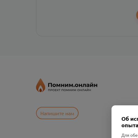
Напишите нам
Об ис
опыта
Для обе