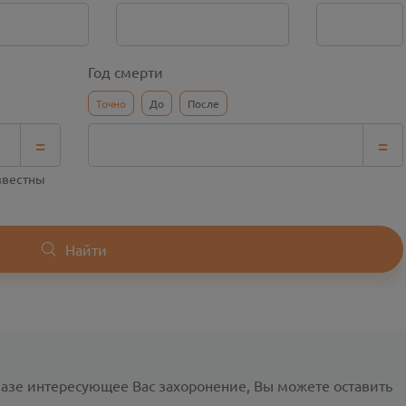
Год смерти
Точно
До
После
=
=
известны
Найти
базе интересующее Вас захоронение, Вы можете оставить