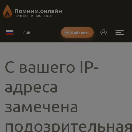
Добавить
RUB
С вашего IP-
адреса
замечена
подозрительна