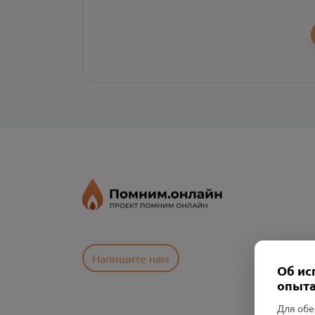
Напишите нам
Об ис
опыта
Для обе