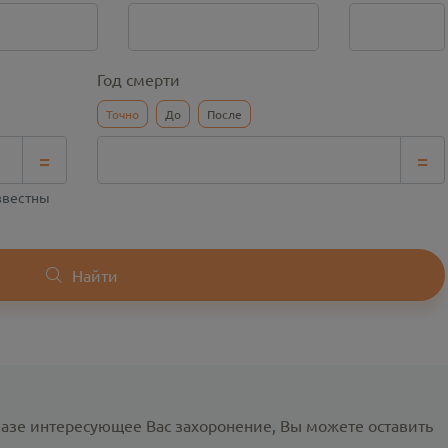
Год смерти
Точно
До
После
=
=
известны
Найти
базе интересующее Вас захоронение, Вы можете оставить