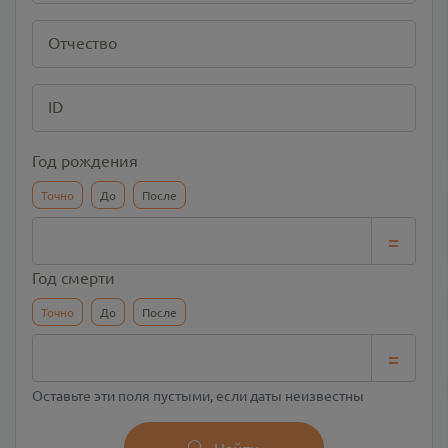
Отчество
ID
Год рождения
Точно
До
После
=
Год смерти
Точно
До
После
=
Оставьте эти поля пустыми, если даты неизвестны
Найти