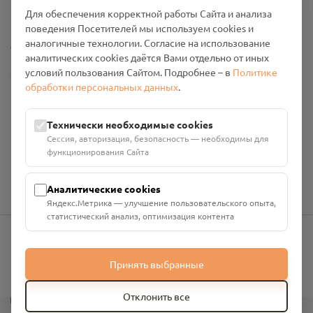
Промо-материалы
Для обеспечения корректной работы Сайта и анализа
поведения Посетителей мы используем cookies и
Настройки cookies
аналогичные технологии. Согласие на использование
аналитических cookies даётся Вами отдельно от иных
условий пользования Сайтом. Подробнее – в
Политике
Общество с ограниченной ответственностью «Смоленский
обработки персональных данных
.
Проект Помним»
ИНН: 6700029207 ОГРН: 1256700001986
Юридический адрес: 216790, Смоленская область, р-н
Технически необходимые cookies
Руднянский, г. Рудня, улица Западная, д. 26А, пом. 18
Сессия, авторизация, безопасность — необходимы для
Номер счёта: 40702810901130004287 в АО "АЛЬФА-БАНК"
функционирования Сайта
Кор. счёт: 30101810200000000593
Аналитические cookies
Яндекс.Метрика — улучшение пользовательского опыта,
статистический анализ, оптимизация контента
info@pomnim.online
Принять выбранные
?
Отклонить все