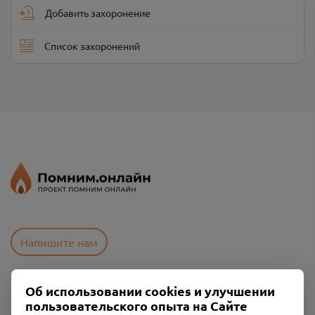
Добавить захоронение
Список захоронений
Напишите нам
Об использовании cookies и улучшении
Пользовательское соглашение
пользовательского опыта на Сайте
Политика конфиденциальности