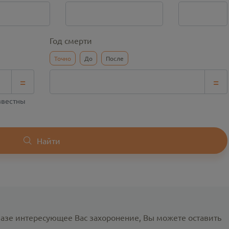
Год смерти
Точно
До
После
=
=
известны
Найти
базе интересующее Вас захоронение, Вы можете оставить