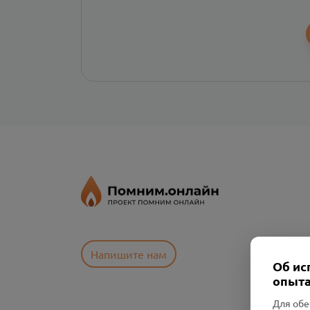
Напишите нам
Об ис
опыта
Для обе