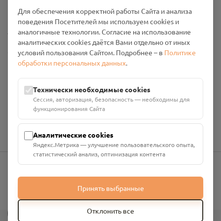
Промо-материалы
Для обеспечения корректной работы Сайта и анализа
поведения Посетителей мы используем cookies и
Настройки cookies
аналогичные технологии. Согласие на использование
аналитических cookies даётся Вами отдельно от иных
Общество с ограниченной ответственностью «Смоленский
условий пользования Сайтом. Подробнее – в
Политике
Проект Помним»
обработки персональных данных
.
ИНН: 6700029207 ОГРН: 1256700001986
Юридический адрес: 216790, Смоленская область, р-н
Технически необходимые cookies
Руднянский, г. Рудня, улица Западная, д. 26А, пом. 18
Сессия, авторизация, безопасность — необходимы для
Номер счёта: 40702810901130004287 в АО "АЛЬФА-БАНК"
функционирования Сайта
Кор. счёт: 30101810200000000593
Аналитические cookies
Яндекс.Метрика — улучшение пользовательского опыта,
статистический анализ, оптимизация контента
info@pomnim.online
Принять выбранные
?
Отклонить все