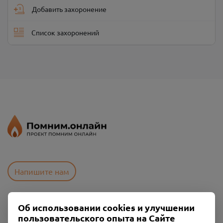
Добавить захоронение
Список захоронений
Напишите нам
Об использовании cookies и улучшении
Пользовательское соглашение
пользовательского опыта на Сайте
Политика конфиденциальности