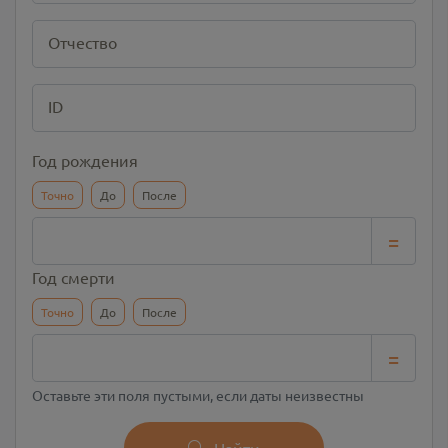
Отчество
ID
Год рождения
Точно
До
После
=
Год смерти
Точно
До
После
=
Оставьте эти поля пустыми, если даты неизвестны
Найти