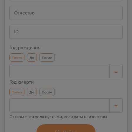
Отчество
ID
Год рождения
Точно
До
После
=
Год смерти
Точно
До
После
=
Оставьте эти поля пустыми, если даты неизвестны
Найти