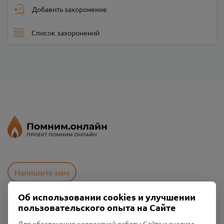
Добавить захоронение
Список захоронений
Напишите нам
Об использовании cookies и улучшении
пользовательского опыта на Сайте
Пользовательское соглашение
Политика конфиденциальности
Для обеспечения корректной работы Сайта и анализа