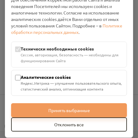
Промо-материалы
поведения Посетителей мы используем cookies и
аналогичные технологии. Согласие на использование
Настройки cookies
аналитических cookies даётся Вами отдельно от иных
условий пользования Сайтом. Подробнее – в
Политике
обработки персональных данных
.
Общество с ограниченной ответственностью «Смоленский
Проект Помним»
ИНН: 6700029207 ОГРН: 1256700001986
Технически необходимые cookies
Юридический адрес: 216790, Смоленская область, р-н
Сессия, авторизация, безопасность — необходимы для
Руднянский, г. Рудня, улица Западная, д. 26А, пом. 18
функционирования Сайта
Номер счёта: 40702810901130004287 в АО "АЛЬФА-БАНК"
Кор. счёт: 30101810200000000593
Аналитические cookies
Яндекс.Метрика — улучшение пользовательского опыта,
статистический анализ, оптимизация контента
Принять выбранные
info@pomnim.online
?
Отклонить все