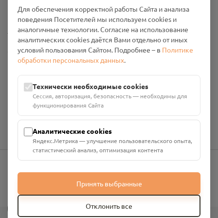
Промо-материалы
Для обеспечения корректной работы Сайта и анализа
поведения Посетителей мы используем cookies и
аналогичные технологии. Согласие на использование
Настройки cookies
аналитических cookies даётся Вами отдельно от иных
условий пользования Сайтом. Подробнее – в
Политике
Общество с ограниченной ответственностью «Смоленский
обработки персональных данных
.
Проект Помним»
ИНН: 6700029207 ОГРН: 1256700001986
Юридический адрес: 216790, Смоленская область, р-н
Технически необходимые cookies
Руднянский, г. Рудня, улица Западная, д. 26А, пом. 18
Сессия, авторизация, безопасность — необходимы для
Номер счёта: 40702810901130004287 в АО "АЛЬФА-БАНК"
функционирования Сайта
Кор. счёт: 30101810200000000593
Аналитические cookies
Яндекс.Метрика — улучшение пользовательского опыта,
статистический анализ, оптимизация контента
info@pomnim.online
Принять выбранные
?
Отклонить все