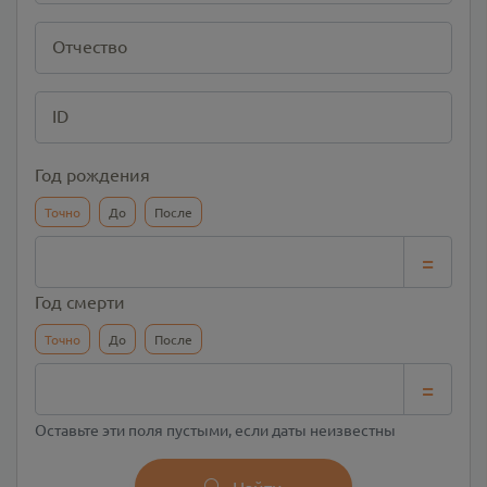
Отчество
ID
Год рождения
Точно
До
После
=
Год смерти
Точно
До
После
=
Оставьте эти поля пустыми, если даты неизвестны
Найти