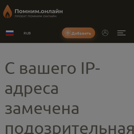
Добавить
RUB
С вашего IP-
адреса
замечена
подозрительна