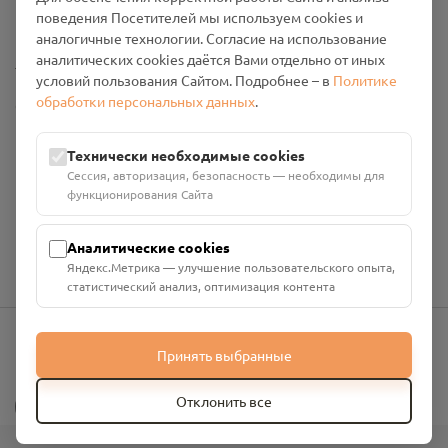
Промо-материалы
поведения Посетителей мы используем cookies и
аналогичные технологии. Согласие на использование
аналитических cookies даётся Вами отдельно от иных
Настройки cookies
условий пользования Сайтом. Подробнее – в
Политике
обработки персональных данных
.
Общество с ограниченной ответственностью «Смоленский
Проект Помним»
ИНН: 6700029207 ОГРН: 1256700001986
Технически необходимые cookies
Юридический адрес: 216790, Смоленская область, р-н
Сессия, авторизация, безопасность — необходимы для
Руднянский, г. Рудня, улица Западная, д. 26А, пом. 18
функционирования Сайта
Номер счёта: 40702810901130004287 в АО "АЛЬФА-БАНК"
Кор. счёт: 30101810200000000593
Аналитические cookies
Яндекс.Метрика — улучшение пользовательского опыта,
статистический анализ, оптимизация контента
Принять выбранные
info@pomnim.online
?
Отклонить все