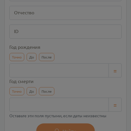
Отчество
ID
Год рождения
Точно
До
После
=
Год смерти
Точно
До
После
=
Оставьте эти поля пустыми, если даты неизвестны
Найти