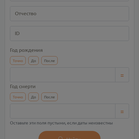
Отчество
ID
Год рождения
Точно
До
После
=
Год смерти
Точно
До
После
=
Оставьте эти поля пустыми, если даты неизвестны
Найти