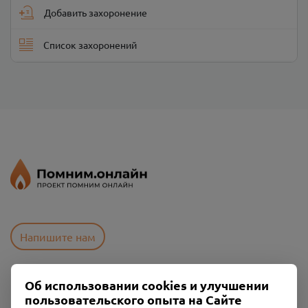
Добавить захоронение
Список захоронений
Напишите нам
Об использовании cookies и улучшении
Пользовательское соглашение
пользовательского опыта на Сайте
Политика конфиденциальности