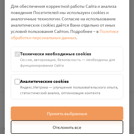
Промо-материалы
Для обеспечения корректной работы Сайта и анализа
поведения Посетителей мы используем cookies и
Настройки cookies
аналогичные технологии. Согласие на использование
аналитических cookies даётся Вами отдельно от иных
условий пользования Сайтом. Подробнее – в
Политике
Общество с ограниченной ответственностью «Смоленский
обработки персональных данных
.
Проект Помним»
ИНН: 6700029207 ОГРН: 1256700001986
Юридический адрес: 216790, Смоленская область, р-н
Технически необходимые cookies
Руднянский, г. Рудня, улица Западная, д. 26А, пом. 18
Сессия, авторизация, безопасность — необходимы для
Номер счёта: 40702810901130004287 в АО "АЛЬФА-БАНК"
функционирования Сайта
Кор. счёт: 30101810200000000593
Аналитические cookies
Яндекс.Метрика — улучшение пользовательского опыта,
статистический анализ, оптимизация контента
info@pomnim.online
Принять выбранные
?
Отклонить все