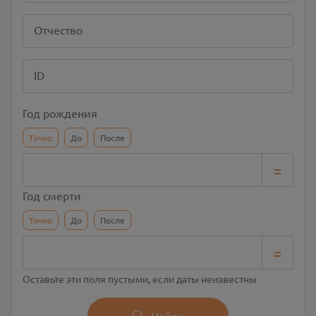
Отчество
ID
Год рождения
Точно
До
После
=
Год смерти
Точно
До
После
=
Оставьте эти поля пустыми, если даты неизвестны
Найти