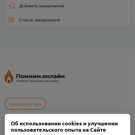
Добавить захоронение
Список захоронений
Напишите нам
Об использовании cookies и улучшении
Пользовательское соглашение
пользовательского опыта на Сайте
Политика конфиденциальности