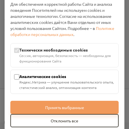
Для обеспечения корректной работы Сайта и анализа
Промо-материалы
поведения Посетителей мы используем cookies и
аналогичные технологии. Согласие на использование
Настройки cookies
аналитических cookies даётся Вами отдельно от иных
условий пользования Сайтом. Подробнее – в
Политике
Общество с ограниченной ответственностью «Смоленский
обработки персональных данных
.
Проект Помним»
ИНН: 6700029207 ОГРН: 1256700001986
Юридический адрес: 216790, Смоленская область, р-н
Технически необходимые cookies
Руднянский, г. Рудня, улица Западная, д. 26А, пом. 18
Сессия, авторизация, безопасность — необходимы для
Номер счёта: 40702810901130004287 в АО "АЛЬФА-БАНК"
функционирования Сайта
Кор. счёт: 30101810200000000593
Аналитические cookies
Яндекс.Метрика — улучшение пользовательского опыта,
статистический анализ, оптимизация контента
info@pomnim.online
Принять выбранные
?
Отклонить все