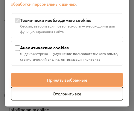
обработки персональных данных
.
Промо-материалы
Настройки cookies
Технически необходимые cookies
Сессия, авторизация, безопасность — необходимы для
Общество с ограниченной ответственностью «Смоленский
функционирования Сайта
Проект Помним»
ИНН: 6700029207 ОГРН: 1256700001986
Аналитические cookies
Юридический адрес: 216790, Смоленская область, р-н
Яндекс.Метрика — улучшение пользовательского опыта,
Руднянский, г. Рудня, улица Западная, д. 26А, пом. 18
статистический анализ, оптимизация контента
Номер счёта: 40702810901130004287 в АО "АЛЬФА-БАНК"
Кор. счёт: 30101810200000000593
Принять выбранные
?
Отклонить все
info@pomnim.online