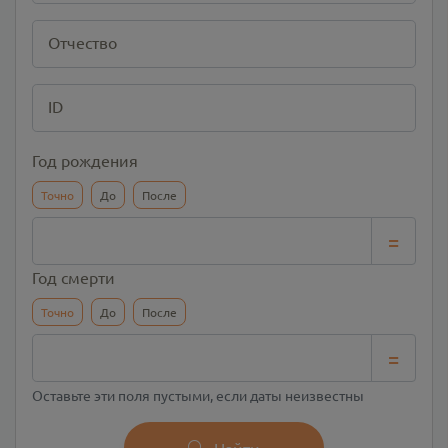
Отчество
ID
Год рождения
Точно
До
После
=
Год смерти
Точно
До
После
=
Оставьте эти поля пустыми, если даты неизвестны
Найти