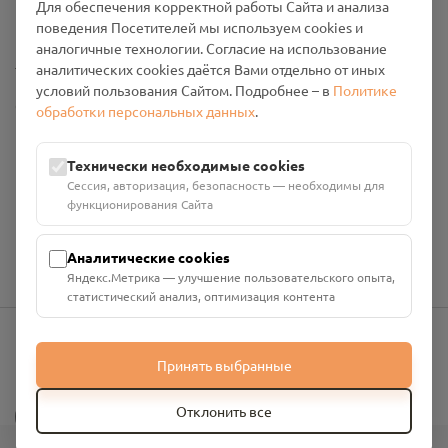
Для обеспечения корректной работы Сайта и анализа
Промо-материалы
поведения Посетителей мы используем cookies и
аналогичные технологии. Согласие на использование
Настройки cookies
аналитических cookies даётся Вами отдельно от иных
условий пользования Сайтом. Подробнее – в
Политике
Общество с ограниченной ответственностью «Смоленский
обработки персональных данных
.
Проект Помним»
ИНН: 6700029207 ОГРН: 1256700001986
Технически необходимые cookies
Юридический адрес: 216790, Смоленская область, р-н
Сессия, авторизация, безопасность — необходимы для
Руднянский, г. Рудня, улица Западная, д. 26А, пом. 18
функционирования Сайта
Номер счёта: 40702810901130004287 в АО "АЛЬФА-БАНК"
Кор. счёт: 30101810200000000593
Аналитические cookies
Яндекс.Метрика — улучшение пользовательского опыта,
статистический анализ, оптимизация контента
Принять выбранные
info@pomnim.online
?
Отклонить все