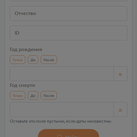
Отчество
ID
Год рождения
Точно
До
После
=
Год смерти
Точно
До
После
=
Оставьте эти поля пустыми, если даты неизвестны
Найти