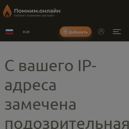
Добавить
RUB
С вашего IP-
адреса
замечена
подозрительна