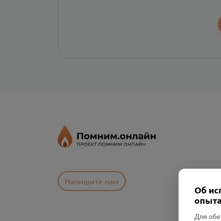
Напишите нам
Об ис
опыта
Для обе