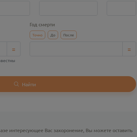
Год смерти
Точно
До
После
=
=
известны
Найти
базе интересующее Вас захоронение, Вы можете оставить