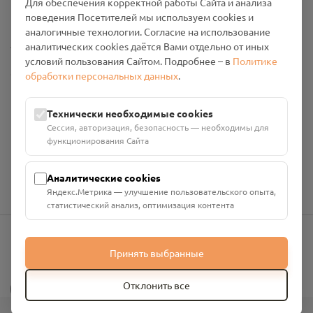
Для обеспечения корректной работы Сайта и анализа
Промо-материалы
поведения Посетителей мы используем cookies и
аналогичные технологии. Согласие на использование
Настройки cookies
аналитических cookies даётся Вами отдельно от иных
условий пользования Сайтом. Подробнее – в
Политике
Общество с ограниченной ответственностью «Смоленский
обработки персональных данных
.
Проект Помним»
ИНН: 6700029207 ОГРН: 1256700001986
Технически необходимые cookies
Юридический адрес: 216790, Смоленская область, р-н
Сессия, авторизация, безопасность — необходимы для
Руднянский, г. Рудня, улица Западная, д. 26А, пом. 18
функционирования Сайта
Номер счёта: 40702810901130004287 в АО "АЛЬФА-БАНК"
Кор. счёт: 30101810200000000593
Аналитические cookies
Яндекс.Метрика — улучшение пользовательского опыта,
статистический анализ, оптимизация контента
Принять выбранные
info@pomnim.online
?
Отклонить все