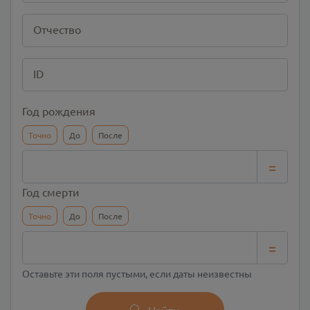
Отчество
ID
Год рождения
Точно
До
После
=
Год смерти
Точно
До
После
=
Оставьте эти поля пустыми, если даты неизвестны
Найти